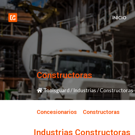
Ir
al
contenido
INICIO
Constructoras
Toolsguard
/
Industrias
/
Constructoras
Concesionarios
Constructoras
Industrias Constructoras